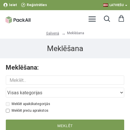
Ieiet
Reģistrēties
LATVIEŠU
Meklēšana
Galvenā
Meklēšana
Meklēšana:
Meklēt apakškategorijās
Meklēt preču aprakstos
MEKLĒT