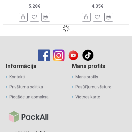
5.28€
4.35€
Papīra maiss ar vītiem
Papīra maiss ar vītiem
rokturiem 27*22*11cm,
rokturiem 27*22*11cm,
12gab.
12gab.
4.68€
4.68€