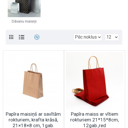
Dāvanu maisiņi
Papīra maisiņš ar savītām
Papīra maiss ar vītiem
rokturiem, krafta krāsā,
rokturiem 21*15*8cm,
21×18×8 cm, 1gab.
12gab.,red