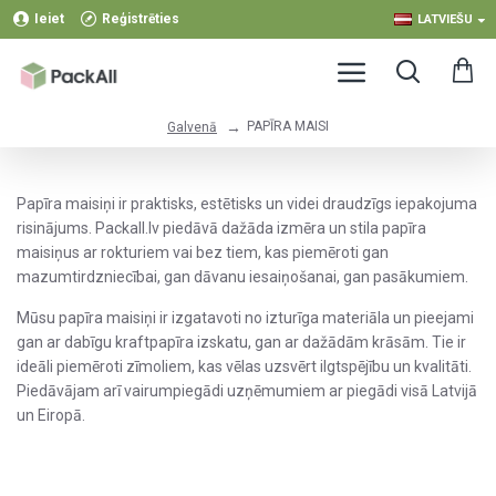
Ieiet
Reģistrēties
LATVIEŠU
PAPĪRA MAISI
Galvenā
Papīra maisiņi ir praktisks, estētisks un videi draudzīgs iepakojuma
risinājums. Packall.lv piedāvā dažāda izmēra un stila papīra
maisiņus ar rokturiem vai bez tiem, kas piemēroti gan
mazumtirdzniecībai, gan dāvanu iesaiņošanai, gan pasākumiem.
Mūsu papīra maisiņi ir izgatavoti no izturīga materiāla un pieejami
gan ar dabīgu kraftpapīra izskatu, gan ar dažādām krāsām. Tie ir
ideāli piemēroti zīmoliem, kas vēlas uzsvērt ilgtspējību un kvalitāti.
Piedāvājam arī vairumpiegādi uzņēmumiem ar piegādi visā Latvijā
un Eiropā.